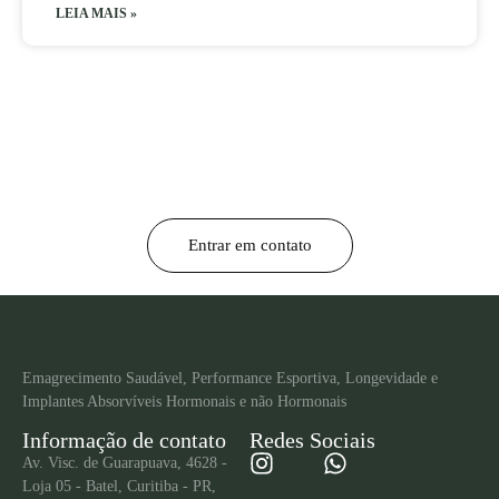
LEIA MAIS »
Ainda ficou com
alguma dúvida?
Entrar em contato
Emagrecimento Saudável, Performance Esportiva, Longevidade e
Implantes Absorvíveis Hormonais e não Hormonais
Informação de contato
Redes Sociais
Av. Visc. de Guarapuava, 4628 -
Loja 05 - Batel, Curitiba - PR,