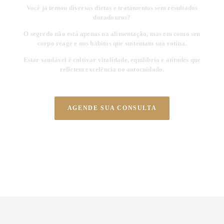
Você já tentou diversas dietas e tratamentos sem resultados
duradouros?
O segredo não está apenas na alimentação, mas em como seu
corpo reage e nos hábitos que sustentam sua rotina.
Estar saudável é cultivar vitalidade, equilíbrio e atitudes que
refletem excelência no autocuidado.
AGENDE SUA CONSULTA